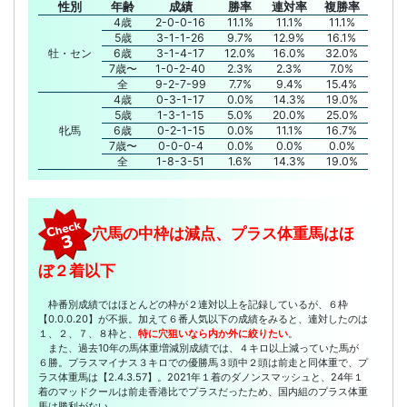
性別
年齢
成績
勝率
連対率
複勝率
4歳
2-0-0-16
11.1%
11.1%
11.1%
5歳
3-1-1-26
9.7%
12.9%
16.1%
牡・セン
6歳
3-1-4-17
12.0%
16.0%
32.0%
7歳〜
1-0-2-40
2.3%
2.3%
7.0%
全
9-2-7-99
7.7%
9.4%
15.4%
4歳
0-3-1-17
0.0%
14.3%
19.0%
5歳
1-3-1-15
5.0%
20.0%
25.0%
牝馬
6歳
0-2-1-15
0.0%
11.1%
16.7%
7歳〜
0-0-0-4
0.0%
0.0%
0.0%
全
1-8-3-51
1.6%
14.3%
19.0%
穴馬の中枠は減点、プラス体重馬はほ
ぼ２着以下
枠番別成績ではほとんどの枠が２連対以上を記録しているが、６枠
【0.0.0.20】が不振。加えて６番人気以下の成績をみると、連対したのは
１、２、７、８枠と、
特に穴狙いなら内か外に絞りたい
。
また、過去10年の馬体重増減別成績では、４キロ以上減っていた馬が
６勝。プラスマイナス３キロでの優勝馬３頭中２頭は前走と同体重で、プ
ラス体重馬は【2.4.3.57】。2021年１着のダノンスマッシュと、24年１
着のマッドクールは前走香港比でプラスだったため、国内組のプラス体重
馬は勝利がない。