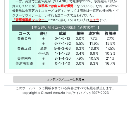
一方、美浦では南Ｗ組が【3.1.4.30】で複勝率21.1％。坂路組も２頭が
好走しているが、
複勝率では南Ｗ組が優勢
になっている。なお、表以外の
優勝馬は栗東芝のミスターメロディ。そして３着馬は中京芝の外国馬・ビ
クターザウィナーと、いずれも芝コースで追われていた。
「競馬道調教マスター」
について詳しく知りたい人は
コチラ
まで。
【主な追い切りコース別成績（過去10年）】
コース
併せ
成績
勝率
連対率
複勝率
栗東ＣＷ
全
0-1-0-12
0.0%
7.7%
7.7%
全
6-7-4-92
5.5%
11.9%
15.5%
栗東坂路
単走
5-6-3-66
6.3%
13.8%
17.5%
併せ馬
1-1-1-26
3.4%
6.9%
10.3%
美浦南Ｗ
全
3-1-4-30
7.9%
10.5%
21.1%
美浦南坂路
全
0-1-1-10
0.0%
8.3%
16.7%
コンテンツメニューに戻る▲
このホームページに掲載されている内容はすべて転載を禁止します。
copyright c Oizumi Amuzio Inc./ケイバブック1997-2023