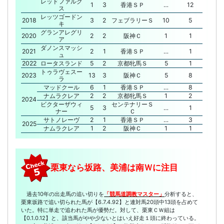
レッドファルク
1
3
香港ＳＰ
…
12
ス
レッツゴードン
2018
3
2
フェブラリーＳ
10
5
キ
グランアレグリ
2020
2
2
阪神Ｃ
1
1
ア
ダノンスマッシ
2021
2
1
香港ＳＰ
…
1
ュ
2022
ロータスランド
5
2
京都牝馬Ｓ
5
1
トゥラヴェスー
2023
13
3
阪神Ｃ
5
8
ラ
マッドクール
6
1
香港ＳＰ
…
8
ナムラクレア
2
2
京都牝馬Ｓ
1
2
2024
ビクターザウィ
センテナリーＳ
5
3
…
1
ナー
Ｃ
サトノレーヴ
2
1
香港ＳＰ
…
3
2025
ナムラクレア
1
2
阪神Ｃ
1
1
栗東なら坂路、美浦は南Ｗに注目
過去10年の出走馬の追い切りを
「競馬道調教マスター」
分析すると、
栗東坂路で追い切られた馬が【6.7.4.92】と連対馬20頭中13頭を占めて
いた。特に単走で追われた馬が優勢だ。対して、栗東ＣＷ組は
【0.1.0.12】と、該当馬がやや少ないとはいえ好走１頭に終わっている。