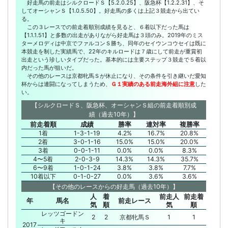
好走馬の前走はシルクロードＳ【5.2.0.25】、阪急杯【1.2.2.31】、そ
してオーシャンＳ【1.0.5.50】。好走馬の多くは上記３競走から出てい
る。
この３レースでの前走着順別成績を見ると、６着以下だった馬は
【1.1.1.51】と多数の出走がありながら好走馬は３頭のみ。2019年のミス
ターメロディは中京でファルコンＳ勝ち、同年のセイウンコウセイは既に
本競走を制した実績馬で、22年のキルロードは７歳にして前走が重賞初
出走という珍しいタイプだった。基本的には主要ステップ３競走で５着以
内だった馬が狙いだ。
その他のレースは京都牝馬Ｓが休止になり、その条件を引き継いだ愛知
杯からは連闘になってしまうため、
Ｇ１実績のある前走海外組に注意
した
い。
【シルクロードＳ、阪急杯、オーシャンＳ組の前走着順別成
績（過去10年）】
前走着順
成績
勝率
連対率
複勝率
1着
1-3-1-19
4.2%
16.7%
20.8%
2着
3-0-1-16
15.0%
15.0%
20.0%
3着
0-0-1-11
0.0%
0.0%
8.3%
4〜5着
2-0-3-9
14.3%
14.3%
35.7%
6〜9着
1-0-1-24
3.8%
3.8%
7.7%
10着以下
0-1-0-27
0.0%
3.6%
3.6%
【その他のレースからの好走馬（過去10年）】
人
着
前走人
前走着
年
馬名
前走レース
気
順
気
順
レッツゴードン
2
2
京都牝馬Ｓ
1
1
キ
2017