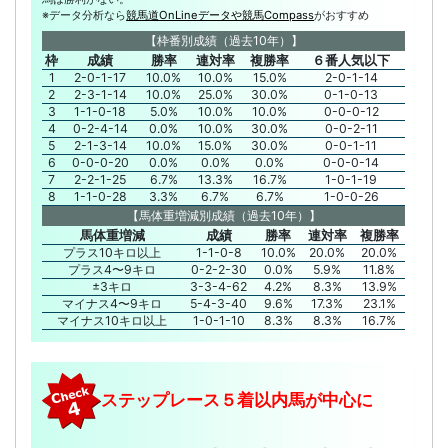
※データ分析なら
競馬道OnLineデータや競馬Compass
がおすすめ
【枠番別成績（過去10年）】
枠
成績
勝率
連対率
複勝率
６番人気以下
1
2-0-1-17
10.0%
10.0%
15.0%
2-0-1-14
2
2-3-1-14
10.0%
25.0%
30.0%
0-1-0-13
3
1-1-0-18
5.0%
10.0%
10.0%
0-0-0-12
4
0-2-4-14
0.0%
10.0%
30.0%
0-0-2-11
5
2-1-3-14
10.0%
15.0%
30.0%
0-0-1-11
6
0-0-0-20
0.0%
0.0%
0.0%
0-0-0-14
7
2-2-1-25
6.7%
13.3%
16.7%
1-0-1-19
8
1-1-0-28
3.3%
6.7%
6.7%
1-0-0-26
【馬体重増減別成績（過去10年）】
馬体重増減
成績
勝率
連対率
複勝率
プラス10キロ以上
1-1-0-8
10.0%
20.0%
20.0%
プラス4〜9キロ
0-2-2-30
0.0%
5.9%
11.8%
±3キロ
3-3-4-62
4.2%
8.3%
13.9%
マイナス4〜9キロ
5-4-3-40
9.6%
17.3%
23.1%
マイナス10キロ以上
1-0-1-10
8.3%
8.3%
16.7%
ステップレース５着以内馬が中心に