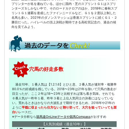
プリンターが名を連ねている。ほかに国内・芝のスプリントＧ１はスプリ
ンターズＳしかない中で、そのロードカナロアのほか、2018年に春秋スプ
リントＧ１連覇を達成したファインニードルなど、Ｇ１を２度以上制した
名馬も多い。2021年のダノンスマッシュは香港スプリントに続くＧ１・２
勝目だった。ハイレベルの頂上決戦が期待できる高松宮記念の、過去の傾
向を見てみよう。
穴馬の好走多数
過去10年、１番人気は【1.2.1.6】とひと息、２番人気が連対率・複勝率
80.0％の好成績を残している。2018〜23年は21年を除いて穴馬の激走が
目立ったが、ここ２年は18〜23年と比較すれば落ち着き気味。それでも
６番人気が一昨年１着、昨年３着と上位人気同士の決着にはなっていな
い。荒れるときはかなりの大波乱まで期待できるため、2016年や21年の
ように
平穏に収まったら仕方ないと割り切って、大穴を狙っていっても面
白い
レースだ。
※データ分析なら
競馬道OnLineデータや競馬Compass
がおすすめ
【人気別成績（過去10年）】