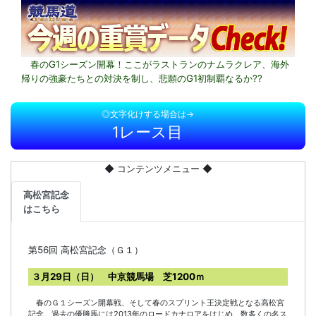
春のG1シーズン開幕！ここがラストランのナムラクレア、海外
帰りの強豪たちとの対決を制し、悲願のG1初制覇なるか??
◎文字化けする場合は→
1レース目
◆ コンテンツメニュー ◆
高松宮記念
はこちら
第56回 高松宮記念（Ｇ１）
３月29日（日） 中京競馬場 芝1200ｍ
春のＧ１シーズン開幕戦、そして春のスプリント王決定戦となる高松宮
記念。過去の優勝馬には2013年のロードカナロアをはじめ、数多くの名ス