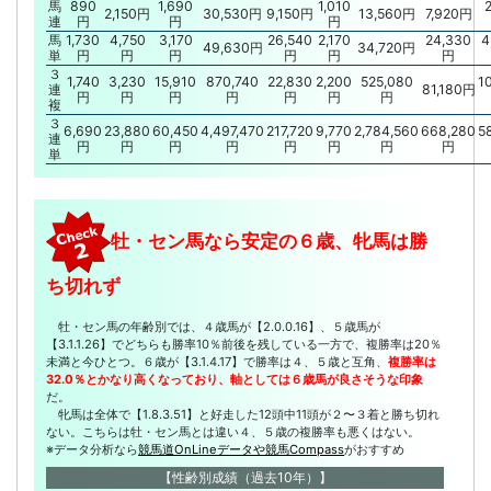
馬
890
1,690
1,010
2
2,150円
30,530円
9,150円
13,560円
7,920円
連
円
円
円
馬
1,730
4,750
3,170
26,540
2,170
24,330
4
49,630円
34,720円
単
円
円
円
円
円
円
３
1,740
3,230
15,910
870,740
22,830
2,200
525,080
1
連
81,180円
円
円
円
円
円
円
円
複
３
6,690
23,880
60,450
4,497,470
217,720
9,770
2,784,560
668,280
5
連
円
円
円
円
円
円
円
円
単
牡・セン馬なら安定の６歳、牝馬は勝
ち切れず
牡・セン馬の年齢別では、４歳馬が【2.0.0.16】、５歳馬が
【3.1.1.26】でどちらも勝率10％前後を残している一方で、複勝率は20％
未満と今ひとつ。６歳が【3.1.4.17】で勝率は４、５歳と互角、
複勝率は
32.0％とかなり高くなっており、軸としては６歳馬が良さそうな印象
だ。
牝馬は全体で【1.8.3.51】と好走した12頭中11頭が２〜３着と勝ち切れ
ない。こちらは牡・セン馬とは違い４、５歳の複勝率も悪くはない。
※データ分析なら
競馬道OnLineデータや競馬Compass
がおすすめ
【性齢別成績（過去10年）】