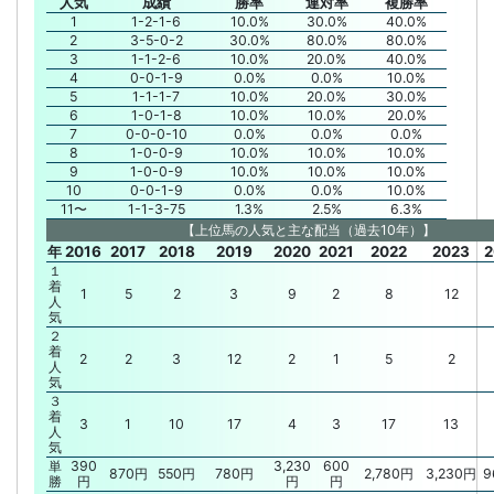
人気
成績
勝率
連対率
複勝率
1
1-2-1-6
10.0%
30.0%
40.0%
2
3-5-0-2
30.0%
80.0%
80.0%
3
1-1-2-6
10.0%
20.0%
40.0%
4
0-0-1-9
0.0%
0.0%
10.0%
5
1-1-1-7
10.0%
20.0%
30.0%
6
1-0-1-8
10.0%
10.0%
20.0%
7
0-0-0-10
0.0%
0.0%
0.0%
8
1-0-0-9
10.0%
10.0%
10.0%
9
1-0-0-9
10.0%
10.0%
10.0%
10
0-0-1-9
0.0%
0.0%
10.0%
11〜
1-1-3-75
1.3%
2.5%
6.3%
【上位馬の人気と主な配当（過去10年）】
年
2016
2017
2018
2019
2020
2021
2022
2023
2
１
着
1
5
2
3
9
2
8
12
人
気
２
着
2
2
3
12
2
1
5
2
人
気
３
着
3
1
10
17
4
3
17
13
人
気
単
390
3,230
600
870円
550円
780円
2,780円
3,230円
9
勝
円
円
円